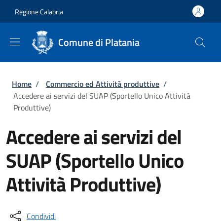
Salta al contenuto principale
Skip to footer content
Regione Calabria
Comune di Platania
Briciole di pane
Home
/
Commercio ed Attività produttive
/
Accedere ai servizi del SUAP (Sportello Unico Attività
Produttive)
Accedere ai servizi del
SUAP (Sportello Unico
Attività Produttive)
Condividi