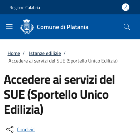
Salta al contenuto principale
Skip to footer content
Regione Calabria
Comune di Platania
Briciole di pane
Home
/
Istanze edilizie
/
Accedere ai servizi del SUE (Sportello Unico Edilizia)
Accedere ai servizi del
SUE (Sportello Unico
Edilizia)
Condividi