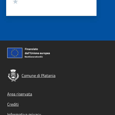
Valuta 1 stelle su 5
Comune di Platania
Footer menu
Area riservata
Crediti
Informativa privacy