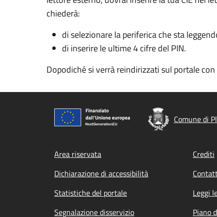
chiederà:
di selezionare la periferica che sta leggend
di inserire le ultime 4 cifre del PIN.
Dopodiché si verrà reindirizzati sul portale co
Comune di Pl
Footer menu
Area riservata
Crediti
Dichiarazione di accessibilità
Contatt
Statistiche del portale
Leggi l
Segnalazione disservizio
Piano d