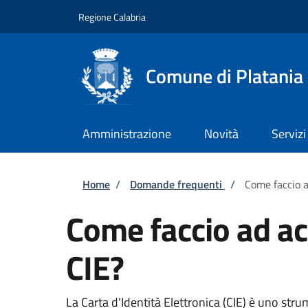
Salta al contenuto principale
Skip to footer content
Regione Calabria
Comune di Platania
Amministrazione
Novità
Servizi
Briciole di pane
Home
/
Domande frequenti
/
Come faccio a
Come faccio ad acc
CIE?
La Carta d'Identità Elettronica (CIE) è uno strum