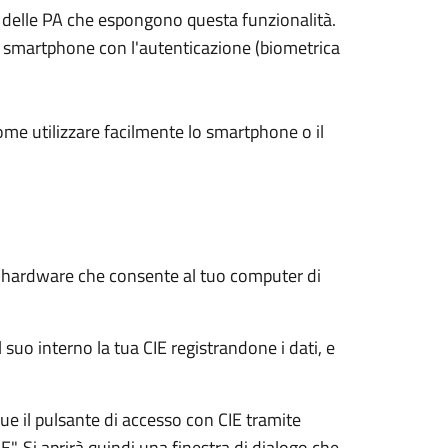
ali delle PA che espongono questa funzionalità.
su smartphone con l'autenticazione (biometrica
ome utilizzare facilmente lo smartphone o il
e hardware che consente al tuo computer di
 suo interno la tua CIE registrandone i dati, e
e il pulsante di accesso con CIE tramite
E". Si aprirà quindi una finestra di dialogo che