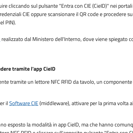
guire cliccando sul pulsante "Entra con CIE (CieID)" nei port
e credenziali CIE oppure scansionare il QR code e procedere 
el PIN).
l
realizzato dal Ministero dell'Interno, dove viene spiegato c
edere tramite l'app CieID
amente tramite un lettore NFC RFID da tavolo, un component
er il
Software CIE
(middleware), attivare per la prima volta al
nno esposto la modalità in app CieID, ma che hanno comunqu
ettore NFC RFID e cliccare sull'apposito pulsante "Entra con CI