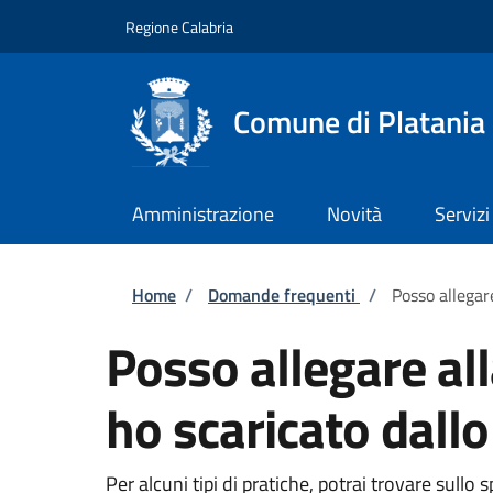
Salta al contenuto principale
Skip to footer content
Regione Calabria
Comune di Platania
Amministrazione
Novità
Servizi
Briciole di pane
Home
/
Domande frequenti
/
Posso allegar
Posso allegare al
ho scaricato dallo
Per alcuni tipi di pratiche, potrai trovare sul