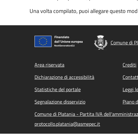
Una volta compilato, puoi allegare questo modu
Comune di Pl
Footer menu
Area riservata
Crediti
Dichiarazione di accessibilità
Contatt
Statistiche del portale
Leggi l
Segnalazione disservizio
Piano d
Comune di Platania - Partita IVA dell'amministr
protocollo.platania@asmepec.it