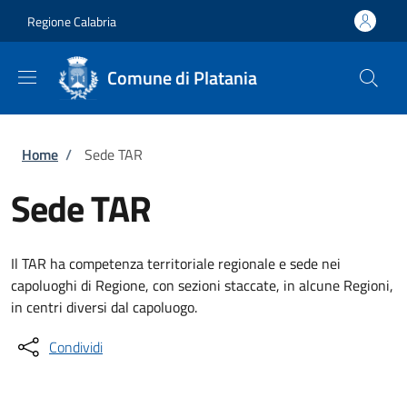
Salta al contenuto principale
Skip to footer content
Regione Calabria
Comune di Platania
Briciole di pane
Home
/
Sede TAR
Sede TAR
Il TAR ha competenza territoriale regionale e sede nei
capoluoghi di Regione, con sezioni staccate, in alcune Regioni,
in centri diversi dal capoluogo.
Condividi