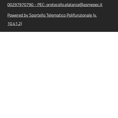
00297970790 - PEC: protocollo.platania@asmepec.it
Powered by Sportello Telematico Polifunzionale (v.
10.41.2)