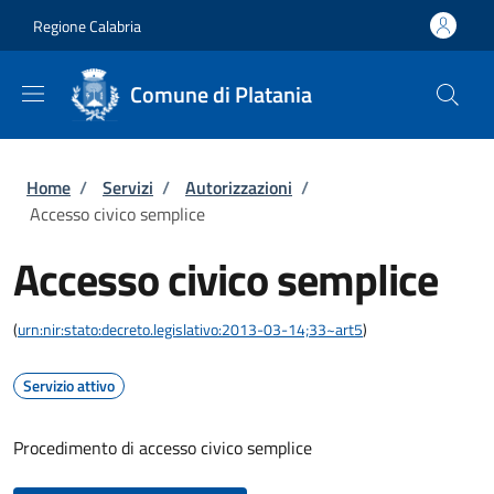
Salta al contenuto principale
Skip to footer content
Regione Calabria
Comune di Platania
Briciole di pane
Home
/
Servizi
/
Autorizzazioni
/
Accesso civico semplice
Accesso civico semplice
(
urn:nir:stato:decreto.legislativo:2013-03-14;33~art5
)
Servizio attivo
Procedimento di accesso civico semplice