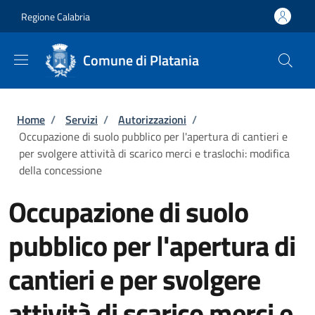
Salta al contenuto principale
Skip to footer content
Regione Calabria
Comune di Platania
Briciole di pane
Home
/
Servizi
/
Autorizzazioni
/
Occupazione di suolo pubblico per l'apertura di cantieri e
per svolgere attività di scarico merci e traslochi: modifica
della concessione
Occupazione di suolo
pubblico per l'apertura di
cantieri e per svolgere
attività di scarico merci e