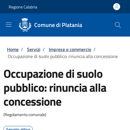
Salta al contenuto principale
Skip to footer content
Regione Calabria
Comune di Platania
Briciole di pane
Home
/
Servizi
/
Imprese e commercio
/
Occupazione di suolo pubblico: rinuncia alla concessione
Occupazione di suolo
pubblico: rinuncia alla
concessione
(Regolamento comunale)
Servizio attivo